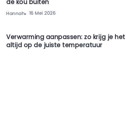
de kou buiten
16 Mei 2026
Hannah
Verwarming aanpassen: zo krijg je het
altijd op de juiste temperatuur
8 Mei 2026
Hannah
Pijpen isoleren: zo voorkom je
warmteverlies en bevriezing
30 April 2026
Hannah