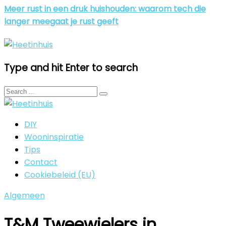
Meer rust in een druk huishouden: waarom tech die
langer meegaat je rust geeft
Type and hit Enter to search
DIY
Wooninspiratie
Tips
Contact
Cookiebeleid (EU)
Algemeen
T&M Tweewielers in