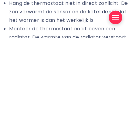
Hang de thermostaat niet in direct zonlicht. De
zon verwarmt de sensor en de ketel denkt dat
het warmer is dan het werkelijk is.
Monteer de thermostaat nooit boven een
radiator. De warmte van de radiator verstoort
de meting op dezelfde manier.
Kies een plek zonder tocht, zoals niet vlak naast
een deur of raam.
Hang hem bij voorkeur in de ruimte waar je het
meest verblijft, meestal de woonkamer.
Zorg dat de thermostaat niet achter een gordijn
of meubel staat. Vrije luchtcirculatie is nodig
voor een goede meting.
Stap voor stap: zo vervang je je
thermostaat