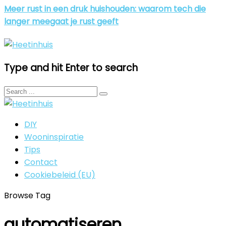
Meer rust in een druk huishouden: waarom tech die
langer meegaat je rust geeft
Type and hit Enter to search
DIY
Wooninspiratie
Tips
Contact
Cookiebeleid (EU)
Browse Tag
automatiseren