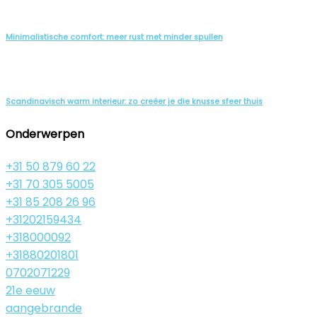
Minimalistische comfort: meer rust met minder spullen
Scandinavisch warm interieur: zo creëer je die knusse sfeer thuis
Onderwerpen
+31 50 879 60 22
+31 70 305 5005
+31 85 208 26 96
+31202159434
+318000092
+31880201801
0702071229
21e eeuw
aangebrande