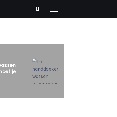
wassen
oet je