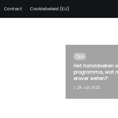
Contact
Cookiebeleid (EU)
Tips
Het handdoeken 
programma, wat m
erover weten?
29 Juli 2022