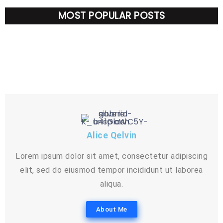
alles wat je moet weten
Schimmel voorkomen: zo houd je je
doe je het goed
MOST POPULAR POSTS
Sfeerverlichting: zo maak je elke
26 Mei 2026
huis droog en gezond
Warme radiatoren, koude voeten
24 Mei 2026
ruimte warmer en gezelliger
Zelf een tochtkering maken: zo houd je
22 Mei 2026
voorbij: alles wat je moet weten
20 Mei 2026
de kou buiten
18 Mei 2026
16 Mei 2026
Alice Qelvin
Lorem ipsum dolor sit amet, consectetur adipiscing
elit, sed do eiusmod tempor incididunt ut laborea
aliqua.
About Me