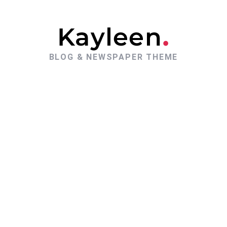
BLOG & NEWSPAPER THEME
DIY
Spotjes
doorlussen, hoe
kan het precies