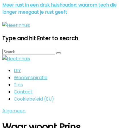
Meer rust in een druk huishouden: waarom tech die
langer meegaat je rust geeft
Type and hit Enter to search
DIY
Wooninspiratie
Tips
Contact
Cookiebeleid (EU)
Algemeen
Waar woont Prins