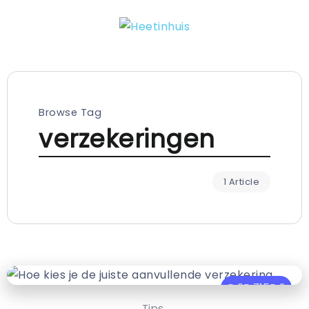
Browse Tag
verzekeringen
1 Article
0
715
2
Tips