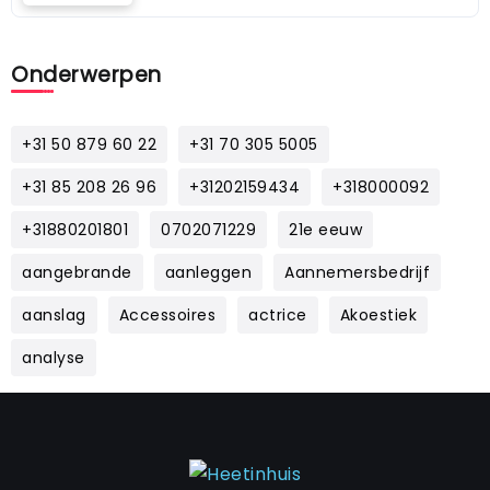
Onderwerpen
+31 50 879 60 22
+31 70 305 5005
+31 85 208 26 96
+31202159434
+318000092
+31880201801
0702071229
21e eeuw
aangebrande
aanleggen
Aannemersbedrijf
aanslag
Accessoires
actrice
Akoestiek
analyse