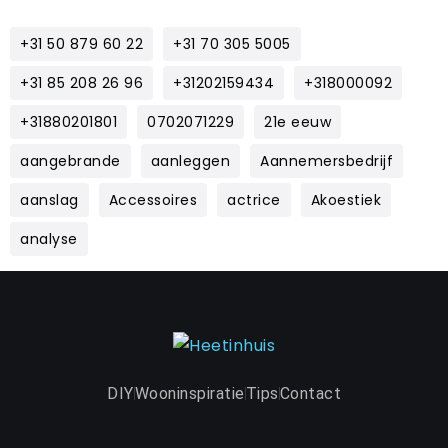
+31 50 879 60 22
+31 70 305 5005
+31 85 208 26 96
+31202159434
+318000092
+31880201801
0702071229
21e eeuw
aangebrande
aanleggen
Aannemersbedrijf
aanslag
Accessoires
actrice
Akoestiek
analyse
DIY
Wooninspiratie
Tips
Contact