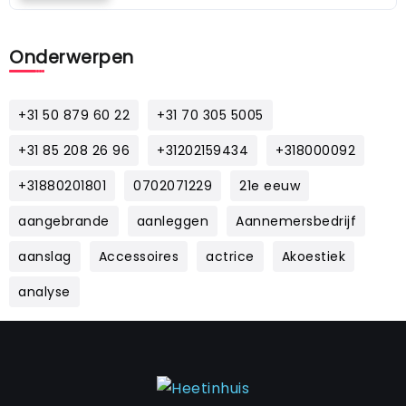
Onderwerpen
+31 50 879 60 22
+31 70 305 5005
+31 85 208 26 96
+31202159434
+318000092
+31880201801
0702071229
21e eeuw
aangebrande
aanleggen
Aannemersbedrijf
aanslag
Accessoires
actrice
Akoestiek
analyse