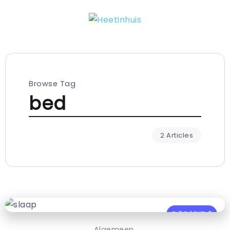
Browse Tag
bed
2 Articles
0
1.1K
3
Algemeen