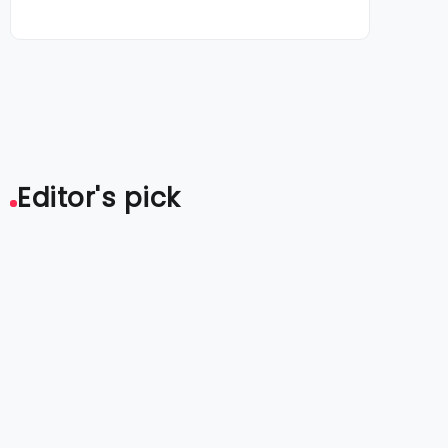
Editor's pick
Het handdoeken wassen
programma, wat moet je
erover weten?